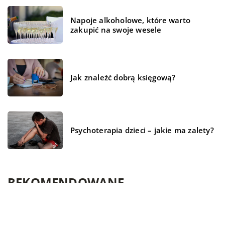
Napoje alkoholowe, które warto
zakupić na swoje wesele
Jak znaleźć dobrą księgową?
Psychoterapia dzieci – jakie ma zalety?
REKOMENDOWANE
BIZNES I USŁUGI
BIZNES I USŁUGI
WYPOCZYNEK