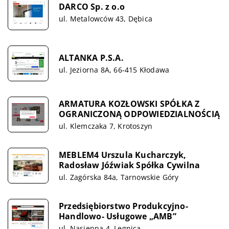
DARCO Sp. z o.o
ul. Metalowców 43, Dębica
ALTANKA P.S.A.
ul. Jeziorna 8A, 66-415 Kłodawa
ARMATURA KOZŁOWSKI SPÓŁKA Z
OGRANICZONĄ ODPOWIEDZIALNOŚCIĄ
ul. Klemczaka 7, Krotoszyn
MEBLEM4 Urszula Kucharczyk,
Radosław Jóźwiak Spółka Cywilna
ul. Zagórska 84a, Tarnowskie Góry
Przedsiębiorstwo Produkcyjno-
Handlowo- Usługowe „AMB”
ul. Nasienna 4, Legnica