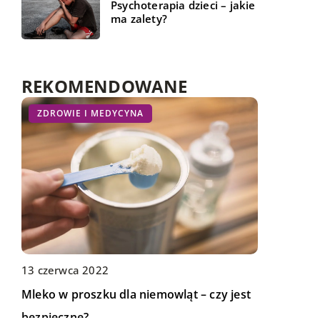
Psychoterapia dzieci – jakie
ma zalety?
REKOMENDOWANE
ZDROWIE I MEDYCYNA
ZDROWIE I MEDYCYNA
DLA DOMU I OGRODU
27 lipca 2021
20 grudnia 2022
13 czerwca 2022
Jak skutecznie odmłodzić swoją twarz i
Najlepsze gadżety do pokoju dziecięcego
Mleko w proszku dla niemowląt – czy jest
zredukować zmarszczki?
bezpieczne?