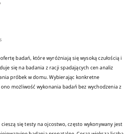
?
s
fertę badań, które wyróżniają się wysoką czułością i
je się na badania z racji spadających cen analiz
ania próbek w domu. Wybierając konkretne
a ono możliwość wykonania badań bez wychodzenia z
 cieszą się testy na ojcostwo, często wykonywany jest
ieinwazyjne badania prenatalne. Coraz większa liczba