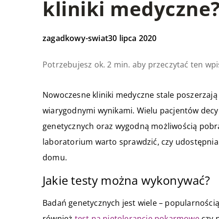
kliniki medyczne
zagadkowy-swiat
30 lipca 2020
Potrzebujesz ok. 2 min. aby przeczytać ten wpi
Nowoczesne kliniki medyczne stale poszerzają o
wiarygodnymi wynikami. Wielu pacjentów decydu
genetycznych oraz wygodną możliwością pobr
laboratorium warto sprawdzić, czy udostępni
domu.
Jakie testy można wykonywać?
Badań genetycznych jest wiele – popularnością
również
test na nietolerancje pokarmowe
czy n