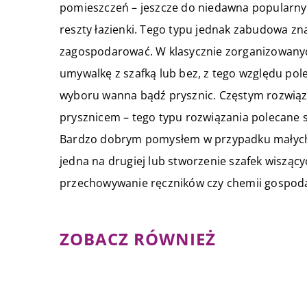
pomieszczeń – jeszcze do niedawna popularn
reszty łazienki. Tego typu jednak zabudowa zn
zagospodarować. W klasycznie zorganizowanych
umywalkę z szafką lub bez, z tego względu pol
wyboru wanna bądź prysznic. Częstym rozwią
prysznicem – tego typu rozwiązania polecane s
Bardzo dobrym pomysłem w przypadku małych m
jedna na drugiej lub stworzenie szafek wiszą
przechowywanie ręczników czy chemii gospoda
ZOBACZ RÓWNIEŻ
06 sierpnia 2020
Typy i rodzaje prześcieradeł ja