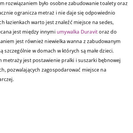
ym rozwiązaniem było osobne zabudowanie toalety oraz
acznie ogranicza metraż i nie daje się odpowiednio
 łazienkach warto jest znaleźć miejsce na sedes,
ecana jest między innymi
umywalka Duravit
oraz do
zaniem jest również niewielka wanna z zabudowanym
ą szczególnie w domach w których są małe dzieci.
etraży jest postawienie pralki i suszarki bębnowej
cych, pozwalających zagospodarować miejsce na
rczej.
01 kwietnia 2018
kie
Jak zamontować przydomową