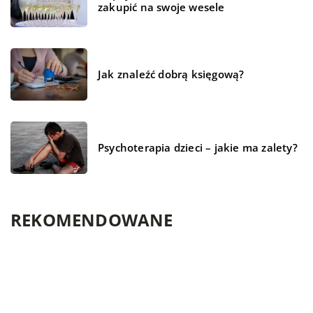
zakupić na swoje wesele
Jak znaleźć dobrą księgową?
Psychoterapia dzieci – jakie ma zalety?
REKOMENDOWANE
DLA DOMU I OGRODU
CZŁOWIEK I STYL
TECHNIKA I AUTO-MOTO