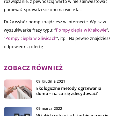
rozwiązanie, z pewnością warto w nie zainwestować,
ponieważ sprawdzi się ono na wiele lat.
Duży wybór pomp znajdziesz w Internecie. Wpisz w
wyszukiwarkę frazy typu: “
Pompy ciepła w Krakowie
”,
“
Pompy ciepła w Gliwicach
”, itp.. Na pewno znajdziesz
odpowiednią ofertę.
ZOBACZ RÓWNIEŻ
09 grudnia 2021
Ekologiczne metody ogrzewania
domu – na co się zdecydować?
09 marca 2022
W jakich sytuacjach i gdzie może się