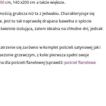
200
cm, 140 x200 cm a także większe.
pewnością grubsza niż ta z jedwabiu. Charakteryzuje się
ie. Jest to tak naprawdę drapana bawełna o splocie
wietnie izolująca, zatem idealna na chłodne dni, jednak
trzenie się zarówno w komplet pościeli satynowej jak i
sezonie grzewczym, z kolei pierwsza spełni swoje
a dla pościeli flanelowej (sprawdź:
pościel flanelowa
21 października 2020