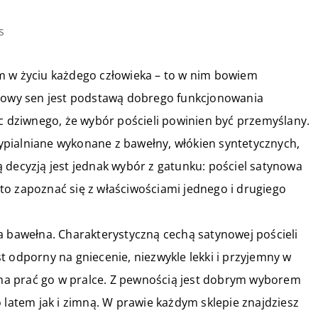
s
m w życiu każdego człowieka – to w nim bowiem
drowy sen jest podstawą dobrego funkcjonowania
ęc dziwnego, że wybór pościeli powinien być przemyślany.
pialniane wykonane z bawełny, włókien syntetycznych,
 decyzją jest jednak wybór z gatunku: pościel satynowa
to zapoznać się z właściwościami jednego i drugiego
a bawełna. Charakterystyczną cechą satynowej pościeli
est odporny na gniecenie, niezwykle lekki i przyjemny w
ożna prać go w pralce. Z pewnością jest dobrym wyborem
 latem jak i zimną. W prawie każdym sklepie znajdziesz