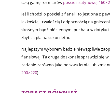
całą gamę rozmiarów
pościeli satynowej 160×
Jeśli chodzi o pościel z flaneli, to jest ona z 
lekkością, trwałością i odpornością na gniecen
skośnym bądź płóciennym, puchata w dotyku i ś
zbyt ciepła na sezon letni.
Najlepszym wyborem będzie niewątpliwie zaopa
flanelowej. Ta druga doskonale sprawdzi się w 
zadanie zarówno jako poszwa letnia lub zmienn
200×220
).
ZOBACZ RÓWNIEŻ
18 października 2021