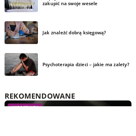
zakupić na swoje wesele
Jak znaleźć dobrą księgową?
Psychoterapia dzieci – jakie ma zalety?
REKOMENDOWANE
BIZNES I USŁUGI
LAJFSTAJL
WYPOCZYNEK