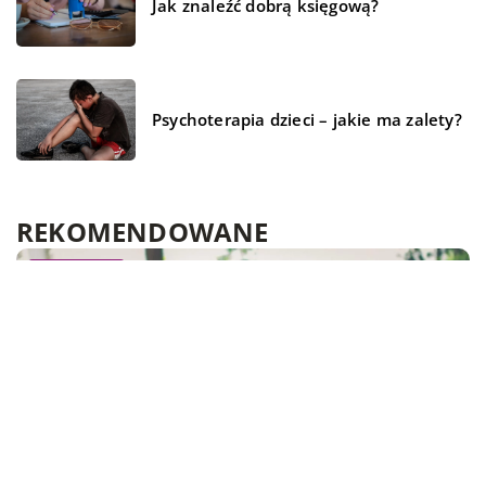
Jak znaleźć dobrą księgową?
Psychoterapia dzieci – jakie ma zalety?
REKOMENDOWANE
TECHNIKA I AUTO-MOTO
CZŁOWIEK I STYL
LAJFSTAJL