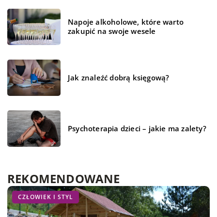
Napoje alkoholowe, które warto
zakupić na swoje wesele
Jak znaleźć dobrą księgową?
Psychoterapia dzieci – jakie ma zalety?
REKOMENDOWANE
CZŁOWIEK I STYL
TECHNIKA I AUTO-MOTO
CZŁOWIEK I STYL