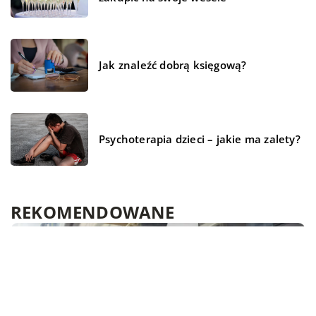
Jak znaleźć dobrą księgową?
Psychoterapia dzieci – jakie ma zalety?
REKOMENDOWANE
BIZNES I USŁUGI
BIZNES I USŁUGI
TECHNIKA I AUTO-MOTO