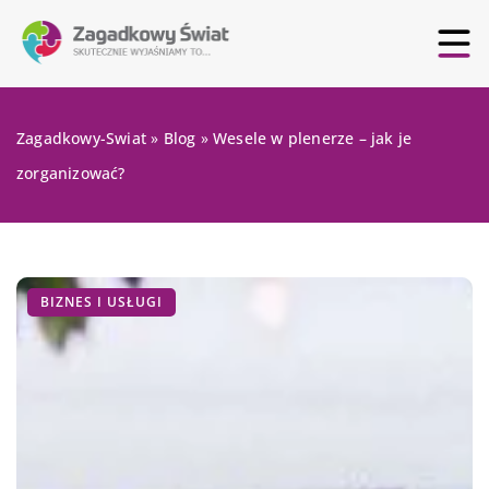
Zagadkowy-Swiat
»
Blog
»
Wesele w plenerze – jak je
zorganizować?
BIZNES I USŁUGI