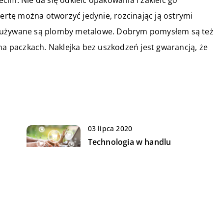
pertę można otworzyć jedynie, rozcinając ją ostrymi
o używane są plomby metalowe. Dobrym pomysłem są też
na paczkach. Naklejka bez uszkodzeń jest gwarancją, że
03 lipca 2020
Technologia w handlu
14 marca 2021
Kiedy współpraca z
profesjonalnym biurem
rachunkowym może okazać się