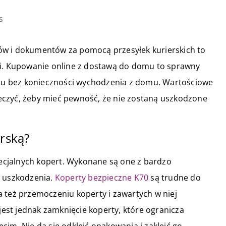
s
ów i dokumentów za pomocą przesyłek kurierskich to
ki. Kupowanie online z dostawą do domu to sprawny
u bez konieczności wychodzenia z domu. Wartościowe
eczyć, żeby mieć pewność, że nie zostaną uszkodzone
erską?
cjalnych kopert. Wykonane są one z bardzo
a uszkodzenia.
Koperty bezpieczne K70
są trudne do
 też przemoczeniu koperty i zawartych w niej
st jednak zamknięcie koperty, które ogranicza
cim. Nie da się odkleić opakowania i zakleić go