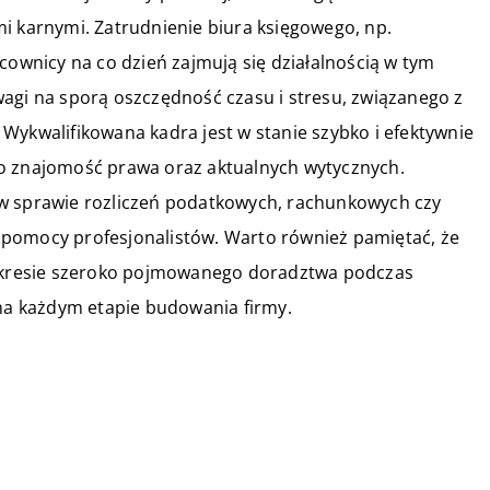
i karnymi. Zatrudnienie biura księgowego, np.
acownicy na co dzień zajmują się działalnością w tym
agi na sporą oszczędność czasu i stresu, związanego z
Wykwalifikowana kadra jest w stanie szybko i efektywnie
 o znajomość prawa oraz aktualnych wytycznych.
 w sprawie rozliczeń podatkowych, rachunkowych czy
 pomocy profesjonalistów. Warto również pamiętać, że
 zakresie szeroko pojmowanego doradztwa podczas
 na każdym etapie budowania firmy.
29 marca 2019
W jakie materiały reklamowe