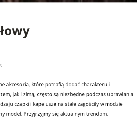
głowy
s
e akcesoria, które potrafią dodać charakteru i
atem, jak i zimą, często są niezbędne podczas uprawiania
zaju czapki i kapelusze na stałe zagościły w modzie
iony model. Przyjrzyjmy się aktualnym trendom.