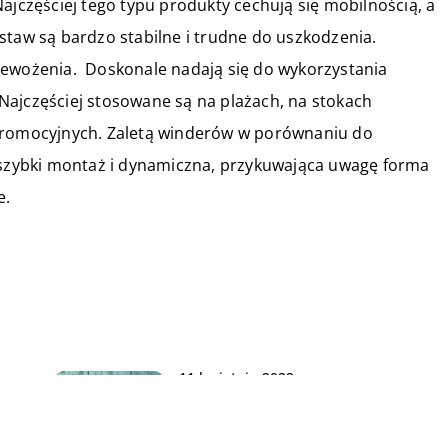
ajczęściej tego typu produkty cechują się mobilnością, a
staw są bardzo stabilne i trudne do uszkodzenia.
zewożenia. Doskonale nadają się do wykorzystania
Najczęściej stosowane są na plażach, na stokach
 promocyjnych. Zaletą winderów w porównaniu do
, szybki montaż i dynamiczna, przykuwająca uwagę forma
e.
11 kwietnia 2022
Sposoby na naukę języka
angielskiego – z jakich warto
korzystać?