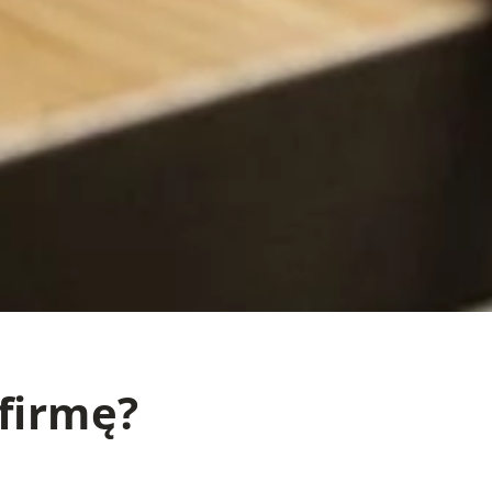
firmę?