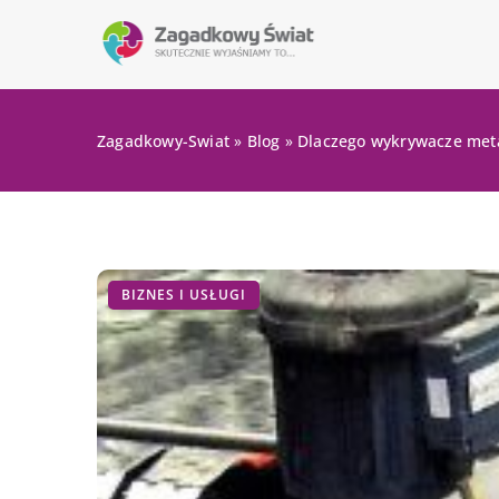
Zagadkowy-Swiat
»
Blog
»
Dlaczego wykrywacze meta
BIZNES I USŁUGI