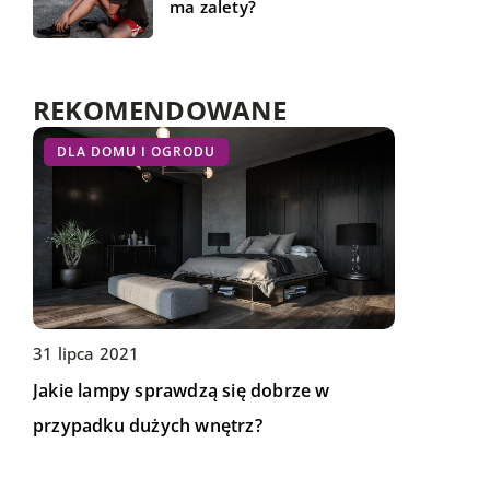
ma zalety?
REKOMENDOWANE
BIZNES I USŁUGI
DLA DOMU I OGRODU
BIZNES I USŁUGI
31 lipca 2021
Jakie lampy sprawdzą się dobrze w
01 listopada 2019
12 maja 2021
przypadku dużych wnętrz?
Jak przewieźć towary za granicę?
Najczęstsze awarie wózków widłowych –
jak im zapobiec?
Wszelkie żyrandole, kinkiety, lampy
Przewóz towarów za granicę na pierwszy