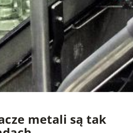
cze metali są tak
adach