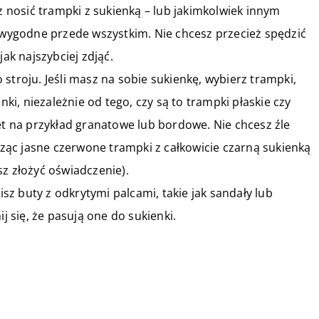
sz nosić trampki z sukienką – lub jakimkolwiek innym
ą wygodne przede wszystkim. Nie chcesz przecież spędzić
jak najszybciej zdjąć.
stroju. Jeśli masz na sobie sukienkę, wybierz trampki,
nki, niezależnie od tego, czy są to trampki płaskie czy
wet na przykład granatowe lub bordowe. Nie chcesz źle
ąc jasne czerwone trampki z całkowicie czarną sukienką
sz złożyć oświadczenie).
sisz buty z odkrytymi palcami, takie jak sandały lub
ij się, że pasują one do sukienki.
28 stycznia 2021