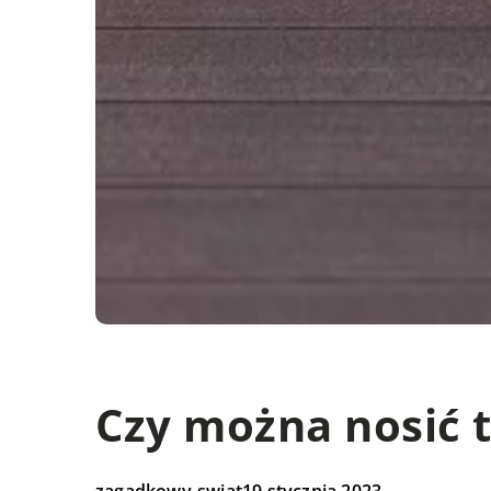
Czy można nosić 
zagadkowy-swiat
19 stycznia 2023