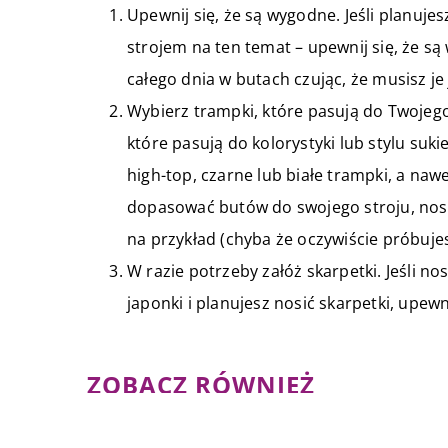
Upewnij się, że są wygodne. Jeśli planuje
strojem na ten temat – upewnij się, że s
całego dnia w butach czując, że musisz je 
Wybierz trampki, które pasują do Twojego 
które pasują do kolorystyki lub stylu sukie
high-top, czarne lub białe trampki, a na
dopasować butów do swojego stroju, nosz
na przykład (chyba że oczywiście próbuje
W razie potrzeby załóż skarpetki. Jeśli no
japonki i planujesz nosić skarpetki, upewn
ZOBACZ RÓWNIEŻ
06 października 2021