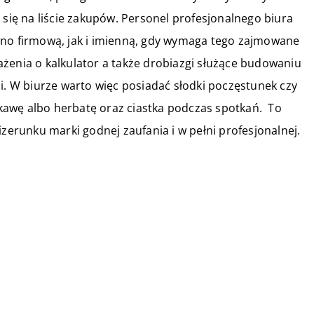
 się na liście zakupów. Personel profesjonalnego biura
wno firmową, jak i imienną, gdy wymaga tego zajmowane
żenia o kalkulator a także drobiazgi służące budowaniu
mi. W biurze warto więc posiadać słodki poczęstunek czy
awę albo herbatę oraz ciastka podczas spotkań. To
izerunku marki godnej zaufania i w pełni profesjonalnej.
17 września 2022
w
Kawa – jak działa na nasz
organizm?