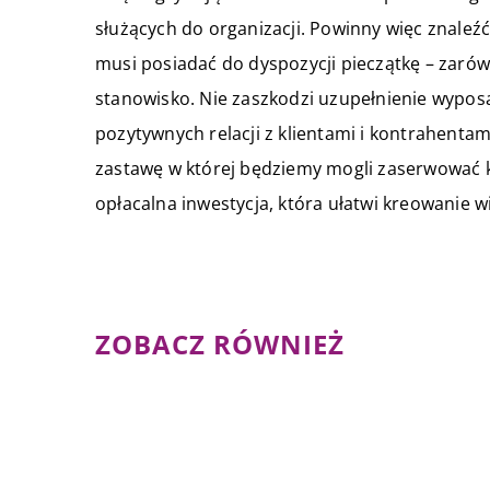
służących do organizacji. Powinny więc znaleźć
musi posiadać do dyspozycji pieczątkę – zaró
stanowisko. Nie zaszkodzi uzupełnienie wyposa
pozytywnych relacji z klientami i kontrahenta
zastawę w której będziemy mogli zaserwować k
opłacalna inwestycja, która ułatwi kreowanie w
ZOBACZ RÓWNIEŻ
31 marca 2021
Jaka biżuteria będzie modna 
sezonie wiosennym 2021?