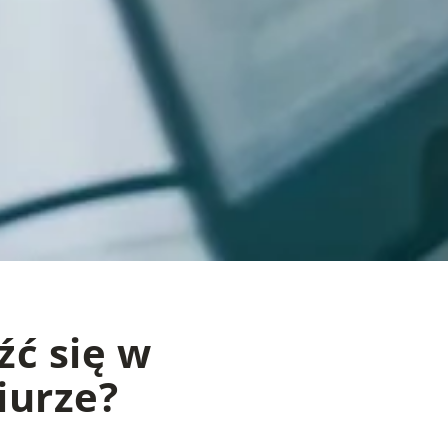
źć się w
iurze?