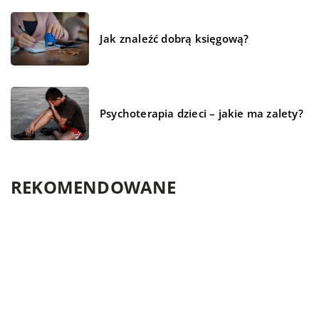
Jak znaleźć dobrą księgową?
Psychoterapia dzieci – jakie ma zalety?
REKOMENDOWANE
CZŁOWIEK I STYL
BUDOWNICTWO
WYPOCZYNEK