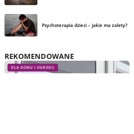
Psychoterapia dzieci – jakie ma zalety?
REKOMENDOWANE
BIZNES I USŁUGI
DLA DOMU I OGRODU
DLA DOMU I OGRODU