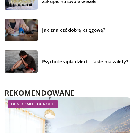
zakupić na swoje wesele
Jak znaleźć dobrą księgową?
Psychoterapia dzieci – jakie ma zalety?
REKOMENDOWANE
LAJFSTAJL
ZDROWIE I MEDYCYNA
DLA DOMU I OGRODU