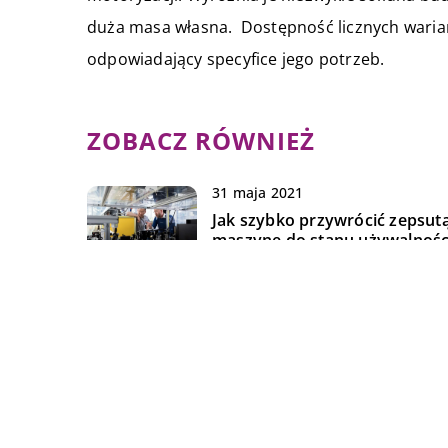
duża masa własna. Dostępność licznych waria
odpowiadający specyfice jego potrzeb.
ZOBACZ RÓWNIEŻ
31 maja 2021
Jak szybko przywrócić zepsut
maszynę do stanu używalnośc
21 czerwca 2021
Komu najlepiej powierzyć
naprawę awarii i przegląd
samochodów ciężarowych?
25 stycznia 2019
Czym odznaczają się dobre