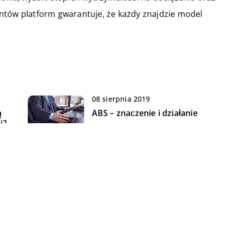
ntów platform gwarantuje, że każdy znajdzie model
08 sierpnia 2019
ą
ABS – znaczenie i działanie
i?
11 grudnia 2020
O czym warto pamiętać przy
zakupie nowego laptopa?
26 lutego 2021
Formalności jakie należy podjąć