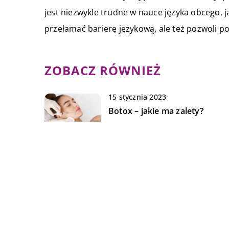
jest niezwykle trudne w nauce języka obcego, 
przełamać barierę językową, ale też pozwoli p
ZOBACZ RÓWNIEŻ
15 stycznia 2023
Botox – jakie ma zalety?
08 września 2021
Intercyza – kiedy warto ją
zawrzeć?
19 lipca 2021
Czym są ujeżdżalnie dla koni i
dlaczego warto w nie