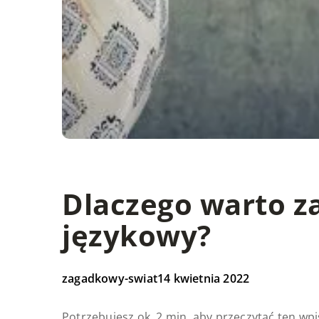
Dlaczego warto z
językowy?
zagadkowy-swiat
14 kwietnia 2022
Potrzebujesz ok. 2 min. aby przeczytać ten wpi