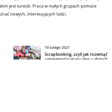
jakim jest turecki. Praca w małych grupach pomoże
oznać nowych, interesujących ludzi.
10 lutego 2021
Scrapbooking, czyli jak rozwinąć
umiejętności manualne u dzieci?
17 maja 2021
Czego nie może zabraknąć w
pokoju dziecka?
20 września 2021
Forma treningu, który skutecznie
poprawi wygląd naszej sylwetki