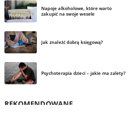
Napoje alkoholowe, które warto
zakupić na swoje wesele
Jak znaleźć dobrą księgową?
Psychoterapia dzieci – jakie ma zalety?
REKOMENDOWANE
CZŁOWIEK I STYL
TECHNIKA I AUTO-MOTO
BIZNES I USŁUGI