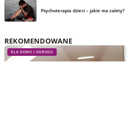
Psychoterapia dzieci – jakie ma zalety?
REKOMENDOWANE
BIZNES I USŁUGI
LAJFSTAJL
DLA DOMU I OGRODU