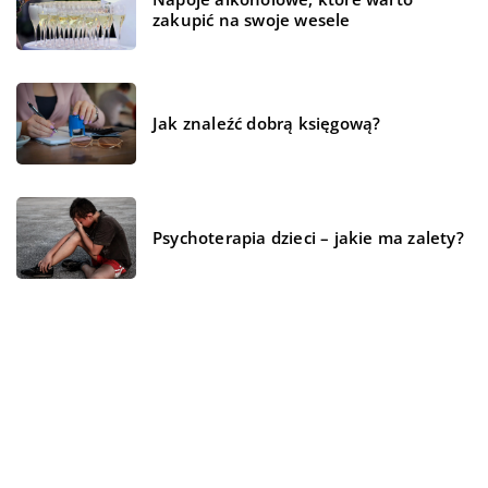
zakupić na swoje wesele
Jak znaleźć dobrą księgową?
Psychoterapia dzieci – jakie ma zalety?
REKOMENDOWANE
CZŁOWIEK I STYL
LAJFSTAJL
DLA DOMU I OGRODU