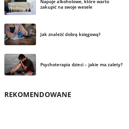
Napoje alkoholowe, które warto
zakupić na swoje wesele
Jak znaleźć dobrą księgową?
Psychoterapia dzieci – jakie ma zalety?
REKOMENDOWANE
BUDOWNICTWO
BEZ KATEGORII
DLA DOMU I OGRODU