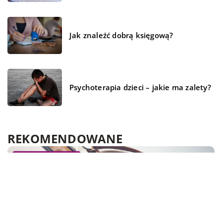
Jak znaleźć dobrą księgową?
Psychoterapia dzieci – jakie ma zalety?
REKOMENDOWANE
BIZNES I USŁUGI
BIZNES I USŁUGI
CZŁOWIEK I STYL