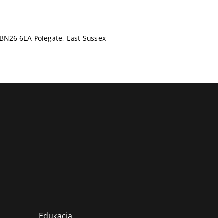
 BN26 6EA Polegate, East Sussex
Edukacja