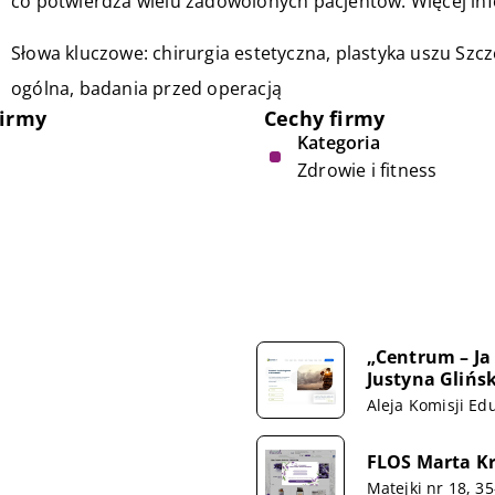
co potwierdza wielu zadowolonych pacjentów. Więcej inf
Słowa kluczowe: chirurgia estetyczna,
plastyka uszu Szcz
ogólna, badania przed operacją
firmy
Cechy firmy
Kategoria
Zdrowie i fitness
„Centrum – Ja
Justyna Glińs
Aleja Komisji Ed
FLOS Marta K
Matejki nr 18, 3