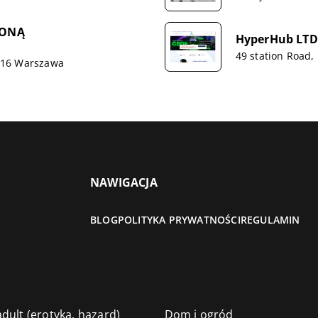
ZONĄ
HyperHub LTD
49 station Road,
-516 Warszawa
NAWIGACJA
BLOG
POLITYKA PRYWATNOŚCI
REGULAMIN
dult (erotyka, hazard)
Dom i ogród