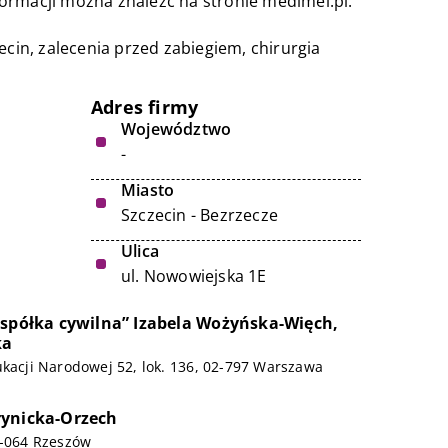
ormacji można znaleźć na stronie medimel.pl.
ecin
, zalecenia przed zabiegiem, chirurgia
Adres firmy
Województwo
-
Miasto
Szczecin - Bezrzecze
Ulica
ul. Nowowiejska 1E
 spółka cywilna” Izabela Wożyńska-Więch,
ka
ukacji Narodowej 52, lok. 136, 02-797 Warszawa
rynicka-Orzech
5-064 Rzeszów