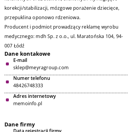
korekcji/stabilizacji, mózgowe porażenie dziecięce,
przepuklina oponowo rdzeniowa.
Producent i podmiot prowadzący reklamę wyrobu
medycznego: mdh Sp. z o.o., ul. Maratońska 104, 94-
007 Łódź
Dane kontakowe
E-mail
sklep@meyragroup.com
Numer telefonu
48426748333
Adres internetowy
memoinfo.pl
Dane firmy
Data rejestracji firmy