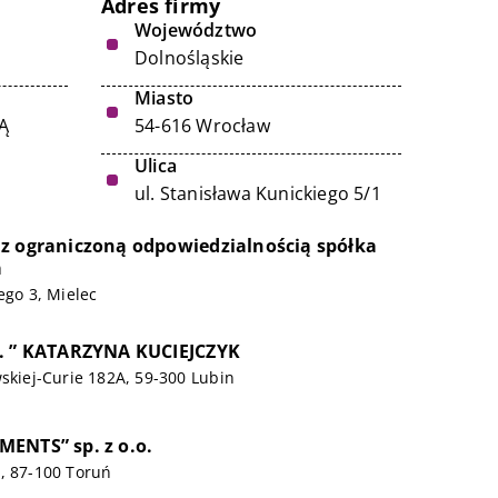
Adres firmy
Województwo
Dolnośląskie
Miasto
Ą
54-616 Wrocław
Ulica
ul. Stanisława Kunickiego 5/1
z ograniczoną odpowiedzialnością spółka
a
ego 3, Mielec
E. ” KATARZYNA KUCIEJCZYK
wskiej-Curie 182A, 59-300 Lubin
ENTS” sp. z o.o.
, 87-100 Toruń