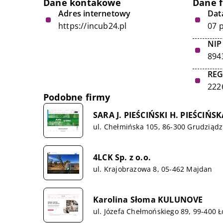
Dane kontakowe
Dane 
Adres internetowy
Data
https://incub24.pl
07 
NIP
894
RE
222
Podobne firmy
SARA J. PIEŚCIŃSKI H. PIEŚC
ul. Chełmińska 105, 86-300 Grudziądz
4LCK Sp. z o.o.
ul. Krajobrazowa 8, 05-462 Majdan
Karolina Słoma KULUNOVE
ul. Józefa Chełmońskiego 89, 99-400 