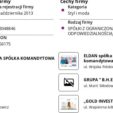
firmy
Cechy firmy
 rejestracji firmy
Kategoria
października 2013
Styl i moda
Rodzaj firmy
3048846
SPÓŁKI Z OGRANICZON
ODPOWIEDZIALNOŚCIĄ
GON
66175
ELDAN spółka 
IŃSKA SPÓŁKA KOMANDYTOWA
komandytow
ul. Wojska Polski
GRUPA ” B.H.
ul. Marii Skłodo
„GOLD INVESTM
Łowicz
ul. Wapienna 6/8