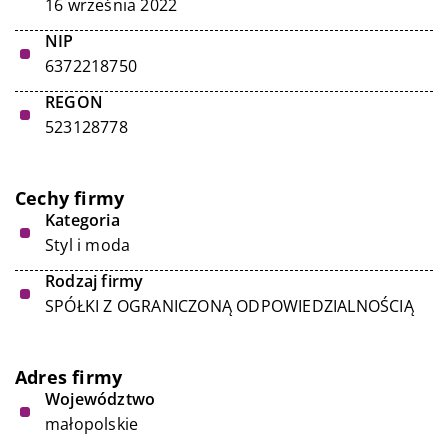
16 września 2022
NIP
6372218750
REGON
523128778
Cechy firmy
Kategoria
Styl i moda
Rodzaj firmy
SPÓŁKI Z OGRANICZONĄ ODPOWIEDZIALNOŚCIĄ
Adres firmy
Województwo
małopolskie