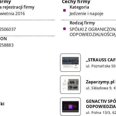
firmy
Cechy firmy
 rejestracji firmy
Kategoria
kwietnia 2016
Jedzenie i napoje
Rodzaj firmy
2506037
SPÓŁKI Z OGRANICZON
ODPOWIEDZIALNOŚCIĄ
GON
258883
„STRAUSS CAFE
ul. Poznańska 5
Zaparzymy.pl
ul. Składowa 9, 
GENACTIV SP
ki
ODPOWIEDZIA
ul. Polna 13/3, 