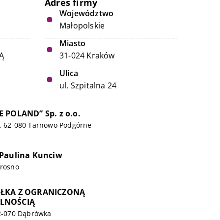
Adres firmy
Województwo
Małopolskie
Miasto
Ą
31-024 Kraków
Ulica
ul. Szpitalna 24
 POLAND” Sp. z o.o.
0, 62-080 Tarnowo Podgórne
 Paulina Kunciw
Krosno
ÓŁKA Z OGRANICZONĄ
LNOŚCIĄ
62-070 Dąbrówka