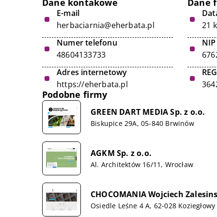
Dane kontakowe
Dane 
E-mail
Data
herbaciarnia@eherbata.pl
21 
Numer telefonu
NIP
48604133733
676
Adres internetowy
RE
https://eherbata.pl
364
Podobne firmy
GREEN DART MEDIA Sp. z o.o.
Biskupice 29A, 05-840 Brwinów
AGKM Sp. z o.o.
Al. Architektów 16/11, Wrocław
CHOCOMANIA Wojciech Zalesins
Osiedle Leśne 4 A, 62-028 Koziegłowy