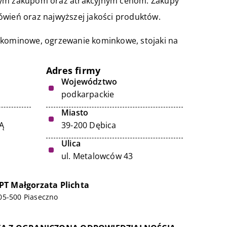
znym zakupom oraz atrakcyjnym cenom. Zakupy
ówień oraz najwyższej jakości produktów.
y kominowe, ogrzewanie kominkowe, stojaki na
Adres firmy
Województwo
podkarpackie
Miasto
Ą
39-200 Dębica
Ulica
ul. Metalowców 43
T Małgorzata Plichta
05-500 Piaseczno