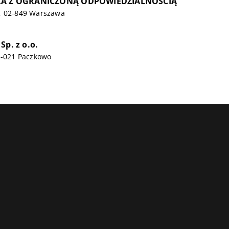
ŁKA Z OGRANICZONĄ ODPOWIEDZIALNOŚCIĄ
, 02-849 Warszawa
Sp. z o.o.
2-021 Paczkowo