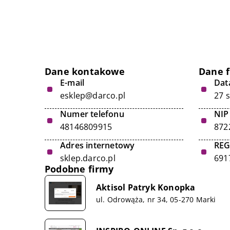
Dane kontakowe
Dane 
E-mail
Data
esklep@darco.pl
27 
Numer telefonu
NIP
48146809915
872
Adres internetowy
RE
sklep.darco.pl
691
Podobne firmy
Aktisol Patryk Konopka
ul. Odrowąża, nr 34, 05-270 Marki