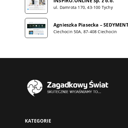
INSPIRO.ONLINE Sp. z o.o.
ul. Damrota 170, 43-100 Tychy
Agnieszka Piasecka – SEDYMEN
Ciechocin 50A, 87-408 Ciechocin
KATEGORIE