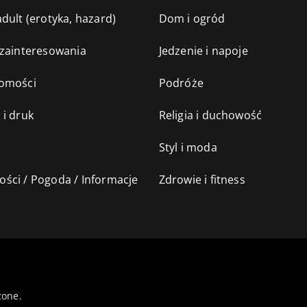
dult (erotyka, hazard)
Dom i ogród
 zainteresowania
Jedzenie i napoje
omości
Podróże
 i druk
Religia i duchowość
Styl i moda
ści / Pogoda / Informacje
Zdrowie i fitness
żone.