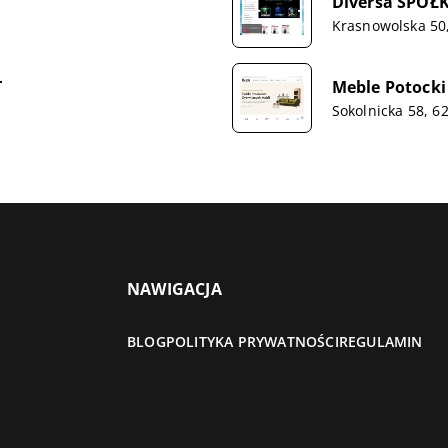
Diversa SPÓ
Krasnowolska 50
T
Meble Potocki 
Sokolnicka 58, 6
NAWIGACJA
BLOG
POLITYKA PRYWATNOŚCI
REGULAMIN