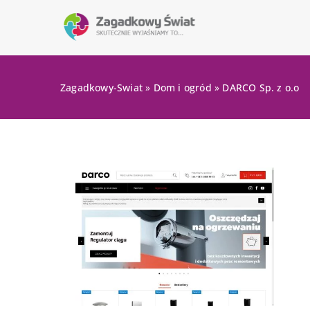
Zagadkowy-Swiat
»
Dom i ogród
»
DARCO Sp. z o.o