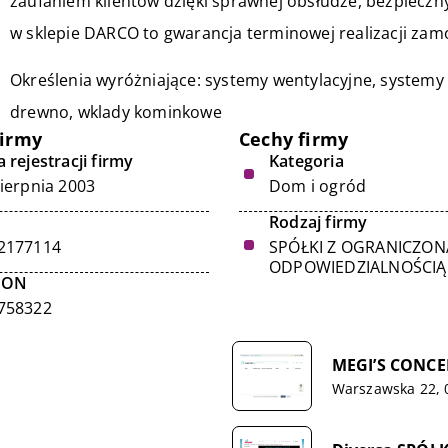
zaufaniem klientów dzięki sprawnej obsłudze, bezpiec
w sklepie DARCO to gwarancja terminowej realizacji zam
Określenia wyróżniające: systemy wentylacyjne, system
drewno,
wklady kominkowe
firmy
Cechy firmy
 rejestracji firmy
Kategoria
sierpnia 2003
Dom i ogród
Rodzaj firmy
2177114
SPÓŁKI Z OGRANICZON
ODPOWIEDZIALNOŚCIĄ
GON
758322
MEGI’S CONCEP
Warszawska 22, 