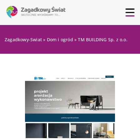
Zagadkowy-Swiat
»
Dom i ogród
»
TM BUILDING Sp. z o.o.