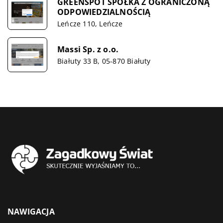
GREENSPOT SPÓŁKA Z OGRANICZONĄ
ODPOWIEDZIALNOŚCIĄ
Leńcze 110, Leńcze
Massi Sp. z o.o.
Białuty 33 B, 05-870 Białuty
NAWIGACJA