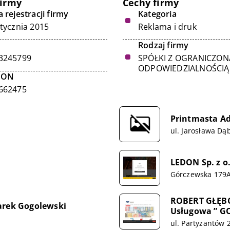
firmy
Cechy firmy
 rejestracji firmy
Kategoria
stycznia 2015
Reklama i druk
Rodzaj firmy
3245799
SPÓŁKI Z OGRANICZON
ODPOWIEDZIALNOŚCIĄ
GON
662475
Printmasta A
ul. Jarosława D
LEDON Sp. z o
Górczewska 179
ROBERT GŁĘBO
arek Gogolewski
Usługowa ” G
ul. Partyzantów 