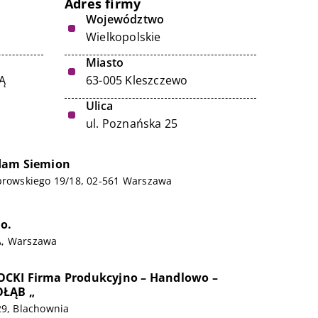
Adres firmy
Województwo
Wielkopolskie
Miasto
Ą
63-005 Kleszczewo
Ulica
ul. Poznańska 25
dam Siemion
ąbrowskiego 19/18, 02-561 Warszawa
.o.
A, Warszawa
CKI Firma Produkcyjno – Handlowo –
OŁĄB „
29, Blachownia