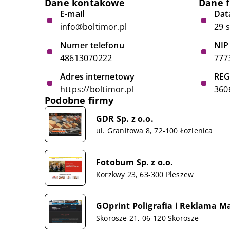
Dane kontakowe
Dane 
E-mail
Data
info@boltimor.pl
29 
Numer telefonu
NIP
48613070222
777
Adres internetowy
RE
https://boltimor.pl
360
Podobne firmy
GDR Sp. z o.o.
ul. Granitowa 8, 72-100 Łozienica
Fotobum Sp. z o.o.
Korzkwy 23, 63-300 Pleszew
GOprint Poligrafia i Reklama M
Skorosze 21, 06-120 Skorosze