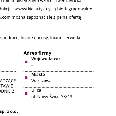
m i minimalistycznym wzornictwem. Marka
ukcji – wszystkie artykuły są biodegradowalne
en.com można zapoznać się z pełną ofertą
e spódnice, lniane obrusy,
lniane serwetki
Adres firmy
Województwo
-
Miasto
WADZĄCE
Warszawa
STAWIE
Ulica
DNIE Z
ul. Nowy Świat 33/13
p. z o.o.