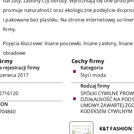
narzuty, zasłony czy obrusy. Wyróżniają się one prosty
promuje naturalność oraz ekologiczne podejście do prod
i pakowane bez plastiku. Na stronie internetowej so-lin
firmy.
Pojęcia kluczowe: lniane poszewki, lniane zasłony, lnian
obiadowe
firmy
Cechy firmy
 rejestracji firmy
Kategoria
czerwca 2017
Styl i moda
Rodzaj firmy
2716120
SPÓŁKI CYWILNE PRO
DZIAŁALNOŚĆ NA POD
GON
UMOWY ZAWARTEJ ZGO
KODEKSEM CYWILNYM
704840
K&T FASHION S