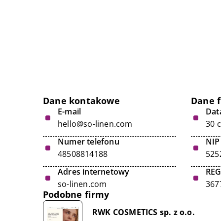
Dane kontakowe
Dane 
E-mail
Data
hello@so-linen.com
30 
Numer telefonu
NIP
48508814188
525
Adres internetowy
RE
so-linen.com
367
Podobne firmy
RWK COSMETICS sp. z o.o.