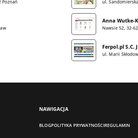
2 Poznań
ul. Sandomiersk
Anna Wutke-K
ław
Nawsie 52, 32-62
Ferpol.pl S.C.
ul. Marii Skłodo
NAWIGACJA
BLOG
POLITYKA PRYWATNOŚCI
REGULAMIN