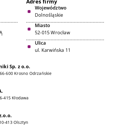
Adres firmy
Województwo
Dolnośląskie
Miasto
Ą
52-015 Wrocław
Ulica
ul. Karwińska 11
iki Sp. z o.o.
 66-600 Krosno Odrzańskie
A.
 66-415 Kłodawa
.o.o.
10-413 Olsztyn