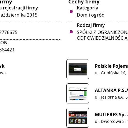
firmy
Cechy firmy
 rejestracji firmy
Kategoria
października 2015
Dom i ogród
Rodzaj firmy
2776675
SPÓŁKI Z OGRANICZON
ODPOWIEDZIALNOŚCIĄ
GON
864421
yk
Polskie Pojemn
awa
ul. Gubińska 16,
ALTANKA P.S.
ul. Jeziorna 8A,
MULIERES Sp. z
ul. Dworcowa 3, 