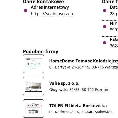
Dane kontakowe
Dane 
Adres internetowy
Data
https://scabrosus.eu
28 
NIP
899
RE
362
Podobne firmy
HomeDome Tomasz Kołodziejcz
ul. Bartycka 24/26/119, 00-716 Warsz
Valie sp. z o.o.
Głogowska 31/33, 60-702 Poznań
TOLEN Elżbieta Borkowska
ul. Radomska 16, 26-640 Makowiec