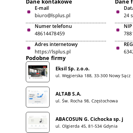
Dane kontakowe
Dane 
E-mail
Data
biuro@lsplus.pl
24 
Numer telefonu
NIP
48614478459
788
Adres internetowy
RE
https://lsplus.pl
634
Podobne firmy
Eksil Sp. z.o.o.
ul. Węgierska 188, 33-300 Nowy Sącz
ALTAB S.A.
ul. Św. Rocha 98, Częstochowa
ABACOSUN G. Cichocka sp. j
ul. Olgierda 45, 81-534 Gdynia