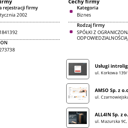
firmy
Cechy firmy
 rejestracji firmy
Kategoria
stycznia 2002
Biznes
Rodzaj firmy
1841392
SPÓŁKI Z OGRANICZON
ODPOWIEDZIALNOŚCIĄ
GON
273738
Usługi introl
ul. Korkowa 139
AMSO Sp. z o.
ul. Czarnowiejsk
ALL4IN Sp. z o
ul. Mazurska 9C,