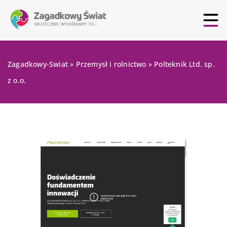
Zagadkowy-Swiat
»
Przemysł i rolnictwo
»
Polteknik Ltd. sp.
z o.o.