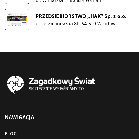
ul. Winiarska 1, 60-654 Poznań
PRZEDSIĘBIORSTWO „HAK” Sp. z o.o.
ul. Jerzmanowska 8F, 54-519 Wrocław
NAWIGACJA
BLOG