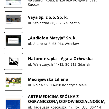
49 station Road, BN26 6EA Polegate, East
Sussex
Vaya Sp. z o.o. Sp. k.
ul. Stołeczna 88, 05-074 Józefin
„Audiofon Matyja” Sp. k.
ul. Aliancka 6, 53-014 Wrocław
Naturoterapia – Agata Orłowska
ul. Walecznych 11/13, 80-513 Gdańsk
Maciejewska Liliana
ul. Rolna 15, 43-410 Kończyce Małe
ARTE MEDICINA SPÓŁKA Z
OGRANICZONĄ ODPOWIEDZIALNOŚCIĄ
ul. Tadeusza Kościuszki 47, lok. LU5, 30-114