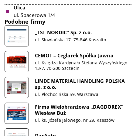
Ulica
ul. Spacerowa 1/4
Podobne firmy
„TSL NORDIC” Sp. z o.o.
ul. Słowiańska 17, 75-846 Koszalin
CEMOT – Ceglarek Spółka Jawna
ul. Księdza Kardynała Stefana Wyszyńskiego
13/7, 70-200 Szczecin
LINDE MATERIAL HANDLING POLSKA
sp. z o.o.
ul. Płochocińska 59, Warszawa
Firma Wielobranżowa „DAGDOREX”
Wiesław Buż
ul. ks. Józefa Jałowego, nr 29, Rzeszów
DarAuto