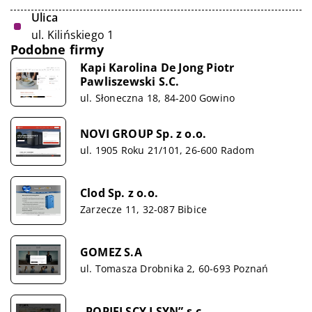
Ulica
ul. Kilińskiego 1
Podobne firmy
Kapi Karolina De Jong Piotr
Pawliszewski S.C.
ul. Słoneczna 18, 84-200 Gowino
NOVI GROUP Sp. z o.o.
ul. 1905 Roku 21/101, 26-600 Radom
Clod Sp. z o.o.
Zarzecze 11, 32-087 Bibice
GOMEZ S.A
ul. Tomasza Drobnika 2, 60-693 Poznań
„POPIELSCY I SYN” s.c.