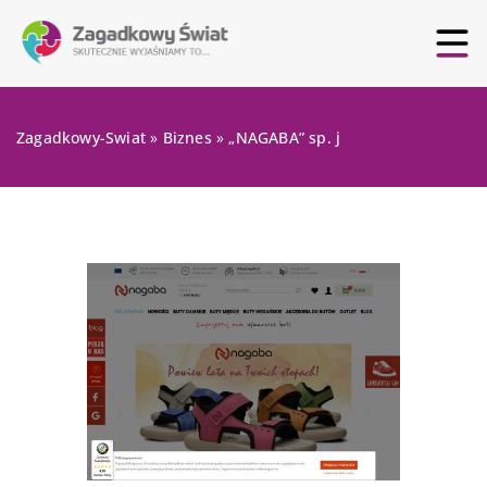
Zagadkowy-Swiat
»
Biznes
»
„NAGABA” sp. j