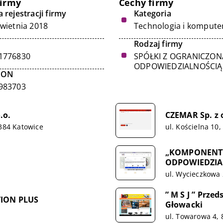
firmy
Cechy firmy
 rejestracji firmy
Kategoria
kwietnia 2018
Technologia i kompute
Rodzaj firmy
1776830
SPÓŁKI Z OGRANICZON
ODPOWIEDZIALNOŚCIĄ
GON
983703
.o.
CZEMAR Sp. z 
-384 Katowice
ul. Kościelna 10
„KOMPONENTY
ODPOWIEDZIA
ul. Wycieczkowa 
” M S J ” Prz
TION PLUS
Głowacki
ul. Towarowa 4,