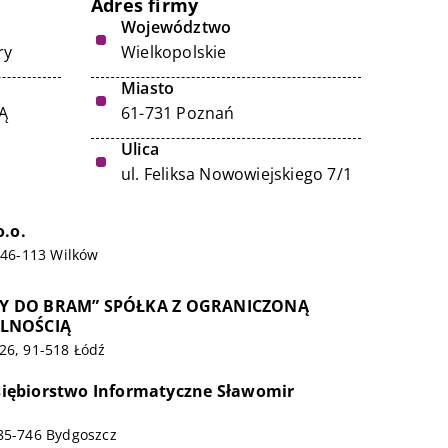
Adres firmy
Województwo
ry
Wielkopolskie
Miasto
Ą
61-731 Poznań
Ulica
ul. Feliksa Nowowiejskiego 7/1
o.o.
, 46-113 Wilków
 DO BRAM” SPÓŁKA Z OGRANICZONĄ
LNOŚCIĄ
26, 91-518 Łódź
edsiębiorstwo Informatyczne Sławomir
 85-746 Bydgoszcz