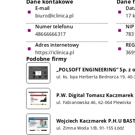
Dane kontakowe
Dane 
E-mail
Data
biuro@iclinica.pl
17 
Numer telefonu
NIP
48666666317
783
Adres internetowy
RE
https://iclinica.pl
369
Podobne firmy
„POLSOFT ENGINEERING” Sp. z o
ul. ks. bpa Herberta Bednorza 19, 40
P.W. Digital Tomasz Kaczmarek
ul. Fabianowska 46, 62-064 Plewiska
Wojciech Kaczmarek P.H.U BAS
ul. Zimna Woda 1/B, 91-155 Łódź