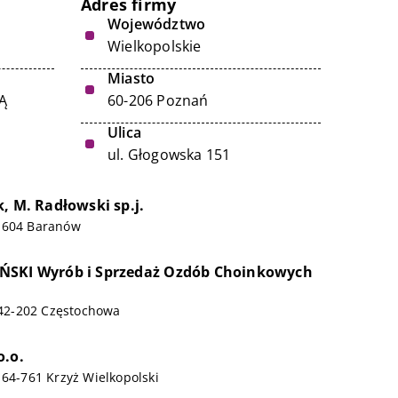
Adres firmy
Województwo
Wielkopolskie
Miasto
Ą
60-206 Poznań
Ulica
ul. Głogowska 151
, M. Radłowski sp.j.
-604 Baranów
ŃSKI Wyrób i Sprzedaż Ozdób Choinkowych
, 42-202 Częstochowa
o.o.
 64-761 Krzyż Wielkopolski