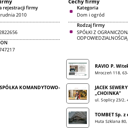
firmy
Cechy firmy
 rejestracji firmy
Kategoria
grudnia 2010
Dom i ogród
Rodzaj firmy
2822656
SPÓŁKI Z OGRANICZON
ODPOWIEDZIALNOŚCIĄ
GON
747217
RAVIO P. Witek
Mroczeń 118, 63
 SPÓŁKA KOMANDYTOWO-
JACEK SEWERY
„CHOINKA”
ul. Soplicy 23/2
TOMBET Sp. z 
Huta Szklana 80,