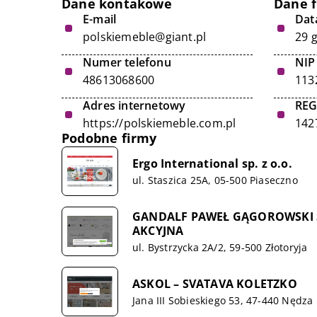
Dane kontakowe
Dane 
E-mail
Data
polskiemeble@giant.pl
29 
Numer telefonu
NIP
48613068600
113
Adres internetowy
RE
https://polskiemeble.com.pl
142
Podobne firmy
Ergo International sp. z o.o.
ul. Staszica 25A, 05-500 Piaseczno
GANDALF PAWEŁ GĄGOROWSKI
AKCYJNA
ul. Bystrzycka 2A/2, 59-500 Złotoryja
ASKOL – SVATAVA KOLETZKO
Jana III Sobieskiego 53, 47-440 Nędza