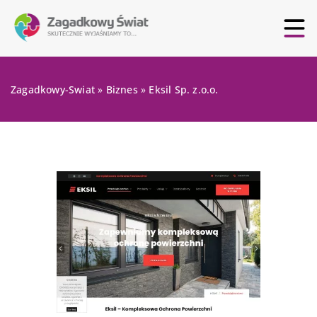
Zagadkowy-Swiat
»
Biznes
»
Eksil Sp. z.o.o.