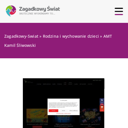
Zagadkowy-Swiat
»
Rodzina i wychowanie dzieci
»
AMT
Kamil Śliwowski