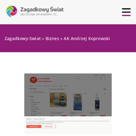
Zagadkowy-Swiat
»
Biznes
»
AK Andrzej Koprowski