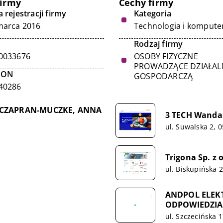
firmy
Cechy firmy
 rejestracji firmy
Kategoria
marca 2016
Technologia i kompute
Rodzaj firmy
0033676
OSOBY FIZYCZNE
PROWADZĄCE DZIAŁA
GON
GOSPODARCZĄ
40286
A CZAPRAN-MUCZKE, ANNA
3 TECH Wanda
ul. Suwalska 2, 
Trigona Sp. z o
ul. Biskupińska 
ANDPOL ELEK
ODPOWIEDZIA
ul. Szczecińska 