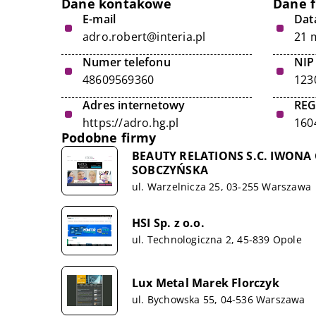
Dane kontakowe
Dane 
E-mail
Data
adro.robert@interia.pl
21 
Numer telefonu
NIP
48609569360
123
Adres internetowy
RE
https://adro.hg.pl
160
Podobne firmy
BEAUTY RELATIONS S.C. IWON
SOBCZYŃSKA
ul. Warzelnicza 25, 03-255 Warszawa
HSI Sp. z o.o.
ul. Technologiczna 2, 45-839 Opole
Lux Metal Marek Florczyk
ul. Bychowska 55, 04-536 Warszawa