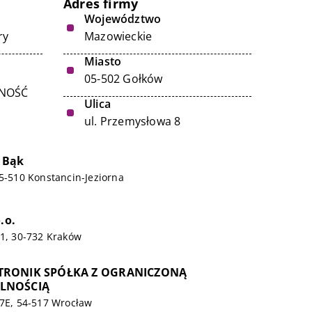
Adres firmy
Województwo
ry
Mazowieckie
Miasto
05-502 Gołków
LNOŚĆ
Ulica
ul. Przemysłowa 8
 Bąk
05-510 Konstancin-Jeziorna
.o.
21, 30-732 Kraków
TRONIK SPÓŁKA Z OGRANICZONĄ
LNOŚCIĄ
17E, 54-517 Wrocław